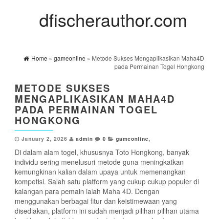
dfischerauthor.com
Home
»
gameonline
» Metode Sukses Mengaplikasikan Maha4D
pada Permainan Togel Hongkong
METODE SUKSES
MENGAPLIKASIKAN MAHA4D
PADA PERMAINAN TOGEL
HONGKONG
January 2, 2026
admin
0
gameonline
,
Di dalam alam togel, khususnya Toto Hongkong, banyak
individu sering menelusuri metode guna meningkatkan
kemungkinan kalian dalam upaya untuk memenangkan
kompetisi. Salah satu platform yang cukup cukup populer di
kalangan para pemain ialah Maha 4D. Dengan
menggunakan berbagai fitur dan keistimewaan yang
disediakan, platform ini sudah menjadi pilihan pilihan utama