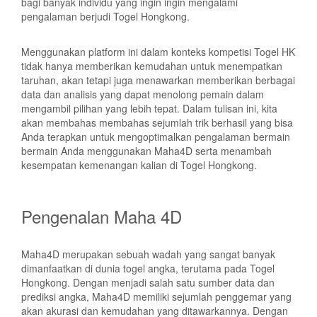
bagi banyak individu yang ingin ingin mengalami
pengalaman berjudi Togel Hongkong.
Menggunakan platform ini dalam konteks kompetisi Togel HK
tidak hanya memberikan kemudahan untuk menempatkan
taruhan, akan tetapi juga menawarkan memberikan berbagai
data dan analisis yang dapat menolong pemain dalam
mengambil pilihan yang lebih tepat. Dalam tulisan ini, kita
akan membahas membahas sejumlah trik berhasil yang bisa
Anda terapkan untuk mengoptimalkan pengalaman bermain
bermain Anda menggunakan Maha4D serta menambah
kesempatan kemenangan kalian di Togel Hongkong.
Pengenalan Maha 4D
Maha4D merupakan sebuah wadah yang sangat banyak
dimanfaatkan di dunia togel angka, terutama pada Togel
Hongkong. Dengan menjadi salah satu sumber data dan
prediksi angka, Maha4D memiliki sejumlah penggemar yang
akan akurasi dan kemudahan yang ditawarkannya. Dengan