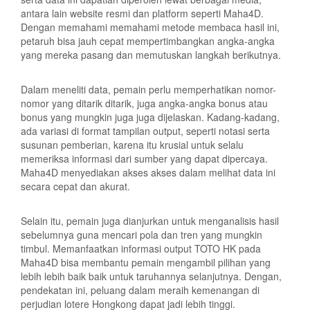
antara lain website resmi dan platform seperti Maha4D.
Dengan memahami memahami metode membaca hasil ini,
petaruh bisa jauh cepat mempertimbangkan angka-angka
yang mereka pasang dan memutuskan langkah berikutnya.
Dalam meneliti data, pemain perlu memperhatikan nomor-
nomor yang ditarik ditarik, juga angka-angka bonus atau
bonus yang mungkin juga juga dijelaskan. Kadang-kadang,
ada variasi di format tampilan output, seperti notasi serta
susunan pemberian, karena itu krusial untuk selalu
memeriksa informasi dari sumber yang dapat dipercaya.
Maha4D menyediakan akses akses dalam melihat data ini
secara cepat dan akurat.
Selain itu, pemain juga dianjurkan untuk menganalisis hasil
sebelumnya guna mencari pola dan tren yang mungkin
timbul. Memanfaatkan informasi output TOTO HK pada
Maha4D bisa membantu pemain mengambil pilihan yang
lebih lebih baik baik untuk taruhannya selanjutnya. Dengan,
pendekatan ini, peluang dalam meraih kemenangan di
perjudian lotere Hongkong dapat jadi lebih tinggi.