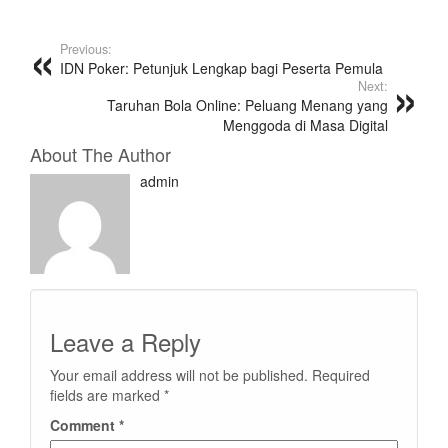
Previous:
IDN Poker: Petunjuk Lengkap bagi Peserta Pemula
Next:
Taruhan Bola Online: Peluang Menang yang
Menggoda di Masa Digital
About The Author
admin
Leave a Reply
Your email address will not be published.
Required
fields are marked
*
Comment
*