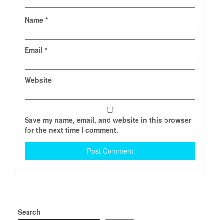
Name
*
Email
*
Website
Save my name, email, and website in this browser
for the next time I comment.
Search