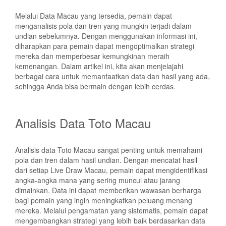
Melalui Data Macau yang tersedia, pemain dapat
menganalisis pola dan tren yang mungkin terjadi dalam
undian sebelumnya. Dengan menggunakan informasi ini,
diharapkan para pemain dapat mengoptimalkan strategi
mereka dan memperbesar kemungkinan meraih
kemenangan. Dalam artikel ini, kita akan menjelajahi
berbagai cara untuk memanfaatkan data dan hasil yang ada,
sehingga Anda bisa bermain dengan lebih cerdas.
Analisis Data Toto Macau
Analisis data Toto Macau sangat penting untuk memahami
pola dan tren dalam hasil undian. Dengan mencatat hasil
dari setiap Live Draw Macau, pemain dapat mengidentifikasi
angka-angka mana yang sering muncul atau jarang
dimainkan. Data ini dapat memberikan wawasan berharga
bagi pemain yang ingin meningkatkan peluang menang
mereka. Melalui pengamatan yang sistematis, pemain dapat
mengembangkan strategi yang lebih baik berdasarkan data