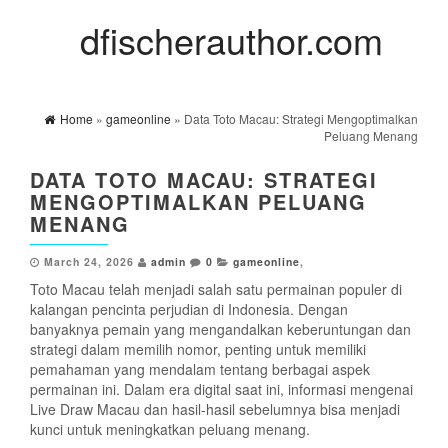
dfischerauthor.com
Home
»
gameonline
» Data Toto Macau: Strategi Mengoptimalkan
Peluang Menang
DATA TOTO MACAU: STRATEGI
MENGOPTIMALKAN PELUANG
MENANG
March 24, 2026
admin
0
gameonline
,
Toto Macau telah menjadi salah satu permainan populer di
kalangan pencinta perjudian di Indonesia. Dengan
banyaknya pemain yang mengandalkan keberuntungan dan
strategi dalam memilih nomor, penting untuk memiliki
pemahaman yang mendalam tentang berbagai aspek
permainan ini. Dalam era digital saat ini, informasi mengenai
Live Draw Macau dan hasil-hasil sebelumnya bisa menjadi
kunci untuk meningkatkan peluang menang.