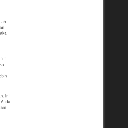
mlah
han
maka
ini
ika
ebih
. Ini
a Anda
alam