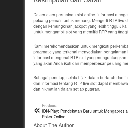
Dalam alam permainan slot online, informasi meng
peluang pemain untuk menang. Mengerti RTP live 
dengan kemungkinan jackpot yang lebih tinggi. Jik
untuk mengambil slot yang memiliki RTP yang tinggi
Kami merekomendasikan untuk mengikuti perkemba
pragmatic yang terkenal menyediakan pengalama
informasi mengenai RTP slot yang menguntungkan h
yang akan Anda ikuti dan memperbesar peluang mer
Sebagai penutup, selalu bijak dalam bertaruh dan i
dan informasi tentang RTP live slot dapat membaw
dan nikmatilah dalam setiap putaran.
Previous:
IDN-Play: Pendekatan Baru untuk Mengapresi
Poker Online
About The Author