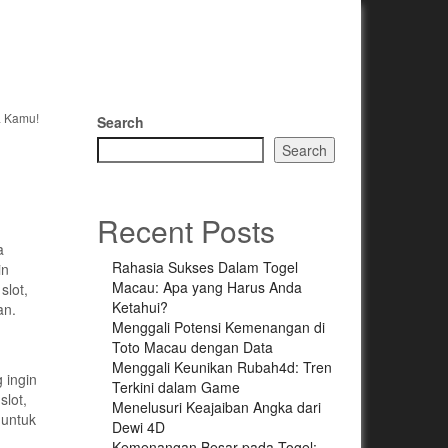
a Kamu!
Search
Search
Recent Posts
a
Rahasia Sukses Dalam Togel
in
Macau: Apa yang Harus Anda
slot,
Ketahui?
an.
Menggali Potensi Kemenangan di
Toto Macau dengan Data
Menggali Keunikan Rubah4d: Tren
 ingin
Terkini dalam Game
slot,
Menelusuri Keajaiban Angka dari
 untuk
Dewi 4D
Kemenangan Besar pada Togel: