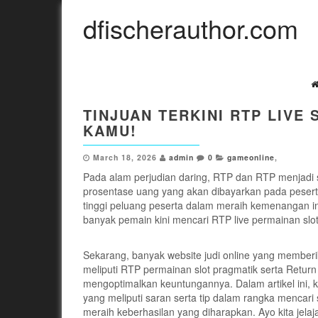
dfischerauthor.com
TINJUAN TERKINI RTP LIVE
KAMU!
March 18, 2026
admin
0
gameonline
,
Pada alam perjudian daring, RTP dan RTP menjadi s
prosentase uang yang akan dibayarkan pada peserta 
tinggi peluang peserta dalam meraih kemenangan i
banyak pemain kini mencari RTP live permainan slo
Sekarang, banyak website judi online yang memberi
meliputi RTP permainan slot pragmatik serta Return 
mengoptimalkan keuntungannya. Dalam artikel ini, ki
yang meliputi saran serta tip dalam rangka mencari s
meraih keberhasilan yang diharapkan. Ayo kita jela