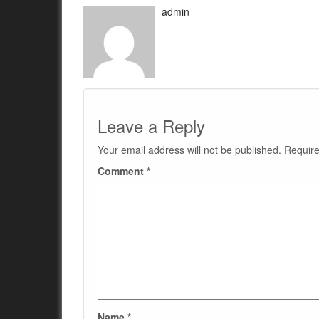
admin
Leave a Reply
Your email address will not be published.
Require
Comment
*
Name
*