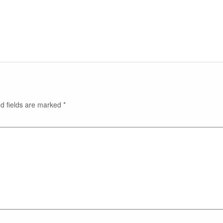
d fields are marked
*