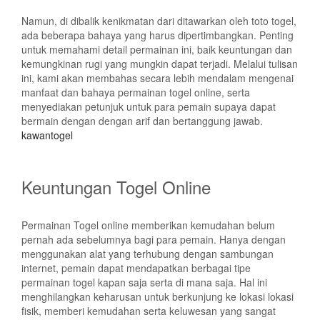
Namun, di dibalik kenikmatan dari ditawarkan oleh toto togel,
ada beberapa bahaya yang harus dipertimbangkan. Penting
untuk memahami detail permainan ini, baik keuntungan dan
kemungkinan rugi yang mungkin dapat terjadi. Melalui tulisan
ini, kami akan membahas secara lebih mendalam mengenai
manfaat dan bahaya permainan togel online, serta
menyediakan petunjuk untuk para pemain supaya dapat
bermain dengan dengan arif dan bertanggung jawab.
kawantogel
Keuntungan Togel Online
Permainan Togel online memberikan kemudahan belum
pernah ada sebelumnya bagi para pemain. Hanya dengan
menggunakan alat yang terhubung dengan sambungan
internet, pemain dapat mendapatkan berbagai tipe
permainan togel kapan saja serta di mana saja. Hal ini
menghilangkan keharusan untuk berkunjung ke lokasi lokasi
fisik, memberi kemudahan serta keluwesan yang sangat