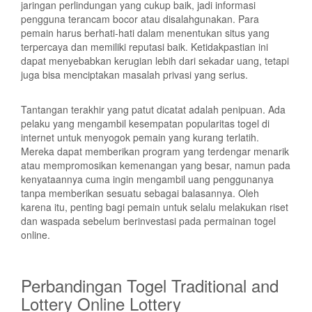
jaringan perlindungan yang cukup baik, jadi informasi
pengguna terancam bocor atau disalahgunakan. Para
pemain harus berhati-hati dalam menentukan situs yang
terpercaya dan memiliki reputasi baik. Ketidakpastian ini
dapat menyebabkan kerugian lebih dari sekadar uang, tetapi
juga bisa menciptakan masalah privasi yang serius.
Tantangan terakhir yang patut dicatat adalah penipuan. Ada
pelaku yang mengambil kesempatan popularitas togel di
internet untuk menyogok pemain yang kurang terlatih.
Mereka dapat memberikan program yang terdengar menarik
atau mempromosikan kemenangan yang besar, namun pada
kenyataannya cuma ingin mengambil uang penggunanya
tanpa memberikan sesuatu sebagai balasannya. Oleh
karena itu, penting bagi pemain untuk selalu melakukan riset
dan waspada sebelum berinvestasi pada permainan togel
online.
Perbandingan Togel Traditional and
Lottery Online Lottery