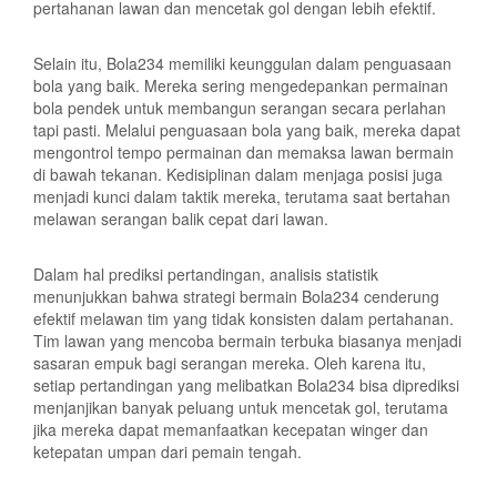
pertahanan lawan dan mencetak gol dengan lebih efektif.
Selain itu, Bola234 memiliki keunggulan dalam penguasaan
bola yang baik. Mereka sering mengedepankan permainan
bola pendek untuk membangun serangan secara perlahan
tapi pasti. Melalui penguasaan bola yang baik, mereka dapat
mengontrol tempo permainan dan memaksa lawan bermain
di bawah tekanan. Kedisiplinan dalam menjaga posisi juga
menjadi kunci dalam taktik mereka, terutama saat bertahan
melawan serangan balik cepat dari lawan.
Dalam hal prediksi pertandingan, analisis statistik
menunjukkan bahwa strategi bermain Bola234 cenderung
efektif melawan tim yang tidak konsisten dalam pertahanan.
Tim lawan yang mencoba bermain terbuka biasanya menjadi
sasaran empuk bagi serangan mereka. Oleh karena itu,
setiap pertandingan yang melibatkan Bola234 bisa diprediksi
menjanjikan banyak peluang untuk mencetak gol, terutama
jika mereka dapat memanfaatkan kecepatan winger dan
ketepatan umpan dari pemain tengah.