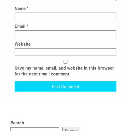
Name
*
Email
*
Website
Save my name, email, and website in this browser
for the next time I comment.
Search
Search