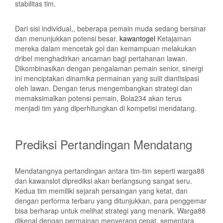
stabilitas tim.
Dari sisi individual,, beberapa pemain muda sedang bersinar
dan menunjukkan potensi besar.
kawantogel
Ketajaman
mereka dalam mencetak gol dan kemampuan melakukan
dribel menghadirkan ancaman bagi pertahanan lawan.
Dikombinasikan dengan pengalaman pemain senior, sinergi
ini menciptakan dinamika permainan yang sulit diantisipasi
oleh lawan. Dengan terus mengembangkan strategi dan
memaksimalkan potensi pemain, Bola234 akan terus
menjadi tim yang diperhitungkan di kompetisi mendatang.
Prediksi Pertandingan Mendatang
Mendatangnya pertandingan antara tim-tim seperti warga88
dan kawanslot diprediksi akan berlangsung sangat seru.
Kedua tim memiliki sejarah persaingan yang ketat, dan
dengan performa terbaru yang ditunjukkan, para penggemar
bisa berharap untuk melihat strategi yang menarik. Warga88
dikenal dengan permainan menyerang cepat, sementara