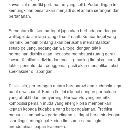
kawanslot memiliki pertahanan yang solid. Pertandingan ini
kemungkinan besar akan menjadi duel antara serangan dan
pertahanan.
Sementara itu, kembartogel juga akan berhadapan dengan
walitogel dalam laga yang dinanti-nanti. Kembartogel yang
memiliki pemain bintang akan berusaha memanfaatkan
setiap peluang, sedangkan walitogel dengan taktik
permainan disiplin akan mencoba membatasi ruang gerak
lawan. Kualitas individu dari masing-masing tim bisa menjadi
faktor penentu, dan penggemar pasti akan menantikan aksi
spektakuler di lapangan.
Di sisi lain, pertarungan antara harapan4d dan kudabola juga
patut diwaspadai. Kedua tim ini dikenal dengan permainan
yang atraktif dan menyerang. Harapan4d yang memiliki
komposisi pemain muda yang energik bisa memberikan
kejutan kepada kudabola yang berpengalaman. Prediksi
menunjukkan bahwa pertandingan ini dapat berakhir dengan
skor tinggi, mengingat kedua tim sama-sama ingin
mendominasi papan klasemen.