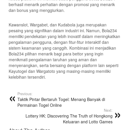
berhasil menarik perhatian dengan promosi yang menarik
dan bonus yang menggiurkan.
Kawanslot, Wargabet, dan Kudabola juga merupakan
pesaing yang signifikan dalam industri ini. Namun, Bola234
memiliki pendekatan yang lebih inovatif dalam meningkatkan
pengalaman pengguna, dengan fitur-fitur interaktif dan
sistem keamanan yang canggih. Kombinasi ini menjadikan
Bola234 pilihan menarik bagi para bettor yang ingin
menikmati pengalaman taruhan yang aman dan
menyenangkan, serta bersaing dengan platform lain seperti
Kayutogel dan Wargatoto yang masing-masing memiliki
kelebihan tersendiri.
Previous:
Taktik Pintar Bertaruh Togel: Menang Banyak di
Permainan Togel Online
Next:
Lottery HK: Discovering The Truth of Hongkong
Keluaran and Lotto Games