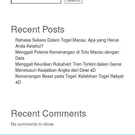
Recent Posts
Rahasia Sukses Dalam Togel Macau: Apa yang Harus
Anda Ketahui?
Menggali Potensi Kemenangan di Toto Macau dengan
Data
Menggali Keunikan Rubah4d: Tren Terkini dalam Game
Menelusuri Keajaiban Angka dari Dewi 4D
Kemenangan Besar pada Togel: Kelebihan Togel Rakyat
4D
Recent Comments
No comments to show.