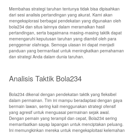
Membahas strategi taruhan tentunya tidak bisa dipisahkan
dari sesi analisis pertandingan yang akurat. Kami akan
mengeksplorasi berbagai pendekatan yang digunakan oleh
bola234 dan situs lainnya dalam meramalkan hasil
pertandingan, serta bagaimana masing-masing taktik dapat
memengaruhi keputusan taruhan yang diambil oleh para
penggemar olahraga. Semoga ulasan ini dapat menjadi
panduan yang bermanfaat untuk meningkatkan pemahaman
dan strategi Anda dalam dunia taruhan.
Analisis Taktik Bola234
Bola234 dikenal dengan pendekatan taktik yang fleksibel
dalam permainan. Tim ini mampu beradaptasi dengan gaya
bermain lawan, sering kali menggunakan strategi ofensif
yang agresif untuk menguasai permainan sejak awal.
Dengan pemain yang terampil dan cepat, Bola234 sering
memanfaatkan sayap lapangan untuk menciptakan peluang.
Ini memungkinkan mereka untuk mengeksploitasi kelemahan