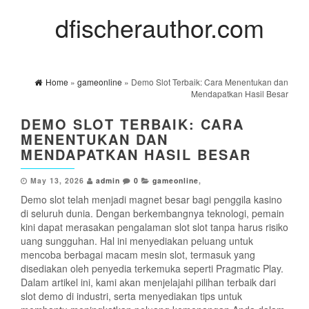
dfischerauthor.com
Home
»
gameonline
» Demo Slot Terbaik: Cara Menentukan dan
Mendapatkan Hasil Besar
DEMO SLOT TERBAIK: CARA
MENENTUKAN DAN
MENDAPATKAN HASIL BESAR
May 13, 2026
admin
0
gameonline
,
Demo slot telah menjadi magnet besar bagi penggila kasino
di seluruh dunia. Dengan berkembangnya teknologi, pemain
kini dapat merasakan pengalaman slot slot tanpa harus risiko
uang sungguhan. Hal ini menyediakan peluang untuk
mencoba berbagai macam mesin slot, termasuk yang
disediakan oleh penyedia terkemuka seperti Pragmatic Play.
Dalam artikel ini, kami akan menjelajahi pilihan terbaik dari
slot demo di industri, serta menyediakan tips untuk