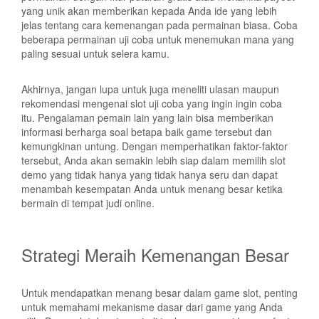
yang unik akan memberikan kepada Anda ide yang lebih
jelas tentang cara kemenangan pada permainan biasa. Coba
beberapa permainan uji coba untuk menemukan mana yang
paling sesuai untuk selera kamu.
Akhirnya, jangan lupa untuk juga meneliti ulasan maupun
rekomendasi mengenai slot uji coba yang ingin ingin coba
itu. Pengalaman pemain lain yang lain bisa memberikan
informasi berharga soal betapa baik game tersebut dan
kemungkinan untung. Dengan memperhatikan faktor-faktor
tersebut, Anda akan semakin lebih siap dalam memilih slot
demo yang tidak hanya yang tidak hanya seru dan dapat
menambah kesempatan Anda untuk menang besar ketika
bermain di tempat judi online.
Strategi Meraih Kemenangan Besar
Untuk mendapatkan menang besar dalam game slot, penting
untuk memahami mekanisme dasar dari game yang Anda