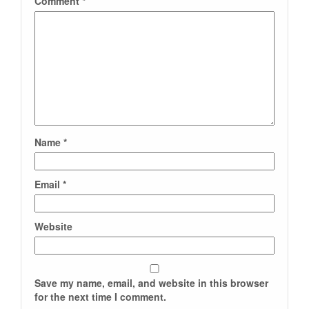
Comment
*
Name
*
Email
*
Website
Save my name, email, and website in this browser
for the next time I comment.