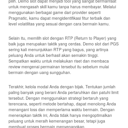
pilih. Demo slot dapat menjadi tool yang sangat bermanfaat
untuk mengasah skill kamu tanpa harus membayar. Melalui
menggunakan berbagai game dari provider seperti
Pragmatic, kamu dapat mengidentifikasi fitur terbaik dan
level volatilitas yang sesuai dengan cara bermain kamu.
Selain itu, memilih slot dengan RTP (Return to Player) yang
baik juga merupakan taktik yang cerdas. Demo slot dari PGS
sering kali menunjukkan RTP yang bagus, yang artinya
peluang Anda untuk berhasil akan semakin tinggi.
Sempatkan waktu untuk melakukan riset dan membaca
review mengenai permainan tersebut itu sebelum mulai
bermain dengan uang sungguhan.
Terakhir, kelola modal Anda dengan bijak. Tentukan jumlah
paling banyak yang berani Anda pertaruhkan dan patuhi limit
tersebut. Dengan menggunakan strategi bertaruh yang
terencana, seperti metode bertahap, dapat menolong Anda
menangani loss dan memperlama waktu bermain. Dengan
menerapkan taktik ini, Anda tidak hanya mengoptimalkan
peluang untuk meraih kemenangan besar, tetapi juga
membuat proses bermain menyenangkan.