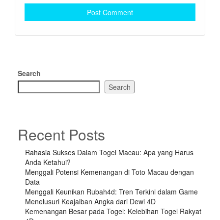
Search
Search
Recent Posts
Rahasia Sukses Dalam Togel Macau: Apa yang Harus
Anda Ketahui?
Menggali Potensi Kemenangan di Toto Macau dengan
Data
Menggali Keunikan Rubah4d: Tren Terkini dalam Game
Menelusuri Keajaiban Angka dari Dewi 4D
Kemenangan Besar pada Togel: Kelebihan Togel Rakyat