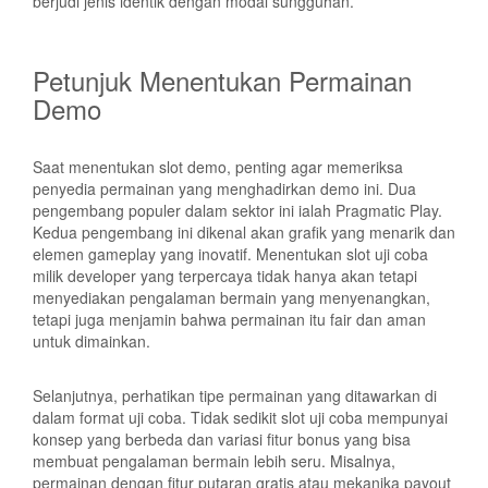
berjudi jenis identik dengan modal sungguhan.
Petunjuk Menentukan Permainan
Demo
Saat menentukan slot demo, penting agar memeriksa
penyedia permainan yang menghadirkan demo ini. Dua
pengembang populer dalam sektor ini ialah Pragmatic Play.
Kedua pengembang ini dikenal akan grafik yang menarik dan
elemen gameplay yang inovatif. Menentukan slot uji coba
milik developer yang terpercaya tidak hanya akan tetapi
menyediakan pengalaman bermain yang menyenangkan,
tetapi juga menjamin bahwa permainan itu fair dan aman
untuk dimainkan.
Selanjutnya, perhatikan tipe permainan yang ditawarkan di
dalam format uji coba. Tidak sedikit slot uji coba mempunyai
konsep yang berbeda dan variasi fitur bonus yang bisa
membuat pengalaman bermain lebih seru. Misalnya,
permainan dengan fitur putaran gratis atau mekanika payout