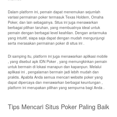
Dalam platform ini, pemain dapat menemukan sejumlah
variasi permainan poker termasuk Texas Holdem, Omaha
Poker, dan lain sebagainya. Situs ini juga menawarkan
berbagai pilihan taruhan, yang membuatnya ideal untuk
pemain dengan berbagai level keahlian. Dengan antarmuka
yang intuitif, siapa saja dapat dengan mudah mengunjungi
serta merasakan permainan poker di situs ini .
Di samping itu, platform ini juga menawarkan aplikasi mobile
, yang disebut apk IDN Poker , yang memungkinkan pemain
untuk bermain di lokasi manapun dan kapanpun. Melalui
aplikasi ini , pengalaman bermain jadi lebih mudah dan
praktis. Apabila Anda semua mencari website poker yang
dapat dipercaya dan menawarkan berbagai keuntungan ,
platform ini merupakan pilihan yang sempurna bagi Anda .
Tips Mencari Situs Poker Paling Baik