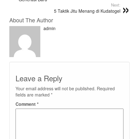
Next:
5 Taktik Jitu Menang di Kudatogel
About The Author
admin
Leave a Reply
Your email address will not be published.
Required
fields are marked
*
Comment
*