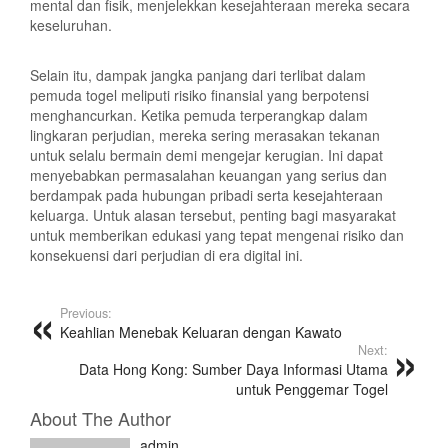
mental dan fisik, menjelekkan kesejahteraan mereka secara
keseluruhan.
Selain itu, dampak jangka panjang dari terlibat dalam
pemuda togel meliputi risiko finansial yang berpotensi
menghancurkan. Ketika pemuda terperangkap dalam
lingkaran perjudian, mereka sering merasakan tekanan
untuk selalu bermain demi mengejar kerugian. Ini dapat
menyebabkan permasalahan keuangan yang serius dan
berdampak pada hubungan pribadi serta kesejahteraan
keluarga. Untuk alasan tersebut, penting bagi masyarakat
untuk memberikan edukasi yang tepat mengenai risiko dan
konsekuensi dari perjudian di era digital ini.
Previous:
Keahlian Menebak Keluaran dengan Kawato
Next:
Data Hong Kong: Sumber Daya Informasi Utama
untuk Penggemar Togel
About The Author
admin