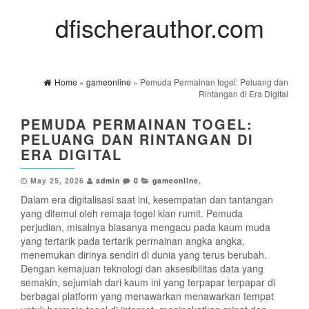
dfischerauthor.com
Home
»
gameonline
» Pemuda Permainan togel: Peluang dan
Rintangan di Era Digital
PEMUDA PERMAINAN TOGEL:
PELUANG DAN RINTANGAN DI
ERA DIGITAL
May 25, 2026
admin
0
gameonline
,
Dalam era digitalisasi saat ini, kesempatan dan tantangan
yang ditemui oleh remaja togel kian rumit. Pemuda
perjudian, misalnya biasanya mengacu pada kaum muda
yang tertarik pada tertarik permainan angka angka,
menemukan dirinya sendiri di dunia yang terus berubah.
Dengan kemajuan teknologi dan aksesibilitas data yang
semakin, sejumlah dari kaum ini yang terpapar terpapar di
berbagai platform yang menawarkan menawarkan tempat