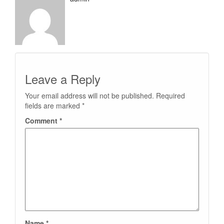
Leave a Reply
Your email address will not be published.
Required
fields are marked
*
Comment
*
Name
*