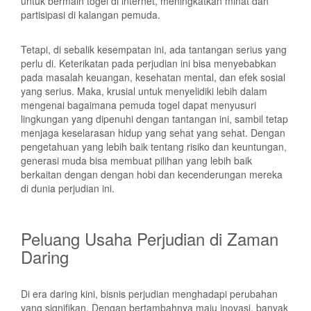
untuk bermain togel di internet, meningkatkan minat dan
partisipasi di kalangan pemuda.
Tetapi, di sebalik kesempatan ini, ada tantangan serius yang
perlu di. Keterikatan pada perjudian ini bisa menyebabkan
pada masalah keuangan, kesehatan mental, dan efek sosial
yang serius. Maka, krusial untuk menyelidiki lebih dalam
mengenai bagaimana pemuda togel dapat menyusuri
lingkungan yang dipenuhi dengan tantangan ini, sambil tetap
menjaga keselarasan hidup yang sehat yang sehat. Dengan
pengetahuan yang lebih baik tentang risiko dan keuntungan,
generasi muda bisa membuat pilihan yang lebih baik
berkaitan dengan dengan hobi dan kecenderungan mereka
di dunia perjudian ini.
Peluang Usaha Perjudian di Zaman
Daring
Di era daring kini, bisnis perjudian menghadapi perubahan
yang signifikan. Dengan bertambahnya maju inovasi, banyak