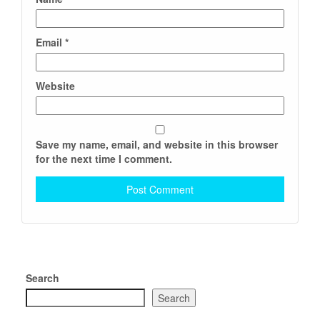
Email
*
Website
Save my name, email, and website in this browser
for the next time I comment.
Search
Search