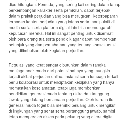
diperhitungkan. Pemuda, yang sering kali sering dalam tahap
perkembangan karakter serta pemikiran, dapat terjebak
dalam praktik perjudian yang bisa merugikan. Keterpaparan
terhadap konten perjudian yang intens serta manipulatif di
media sosial serta platform digital lain bisa memengaruhi
keputusan mereka. Hal ini sangat penting untuk dicermati
oleh para orang tua serta pendidik agar dapat memberikan
petunjuk yang dan pemahaman yang tentang konsekuensi
yang ditimbulkan oleh kegiatan perjudian.
Regulasi yang ketat sangat dibutuhkan dalam rangka
menjaga anak muda dari potensi bahaya yang mungkin
terjadi akibat perjudian online. Instansi serta lembaga terkait
perlu kolaborasi untuk menciptakan kebijakan yang hanya
memastikan keselamatan, tetapi juga memberikan
pendidikan generasi muda tentang risiko dan tanggung
jawab yang datang bersamaan perjudian. Oleh karena itu,
generasi muda togel bisa memiliki peluang untuk mengikuti
di lingkungan yang sehat serta bertanggung jawab, sambil
tetap memperoleh akses pada peluang yang di era digital.