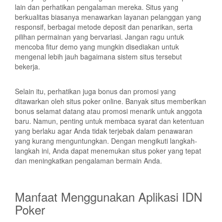
lain dan perhatikan pengalaman mereka. Situs yang
berkualitas biasanya menawarkan layanan pelanggan yang
responsif, berbagai metode deposit dan penarikan, serta
pilihan permainan yang bervariasi. Jangan ragu untuk
mencoba fitur demo yang mungkin disediakan untuk
mengenal lebih jauh bagaimana sistem situs tersebut
bekerja.
Selain itu, perhatikan juga bonus dan promosi yang
ditawarkan oleh situs poker online. Banyak situs memberikan
bonus selamat datang atau promosi menarik untuk anggota
baru. Namun, penting untuk membaca syarat dan ketentuan
yang berlaku agar Anda tidak terjebak dalam penawaran
yang kurang menguntungkan. Dengan mengikuti langkah-
langkah ini, Anda dapat menemukan situs poker yang tepat
dan meningkatkan pengalaman bermain Anda.
Manfaat Menggunakan Aplikasi IDN
Poker