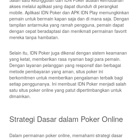
Salah satu keunggulan dari IDN Poker adalah kemudahan
akses melalui aplikasi yang dapat diunduh di perangkat
mobile. Aplikasi IDN Poker dan APK IDN Play memungkinkan
pemain untuk bermain kapan saja dan di mana saja. Dengan
tampilan antarmuka yang ramah pengguna, pemain dapat
dengan cepat beradaptasi dan menikmati permainan favorit
mereka tanpa hambatan.
Selain itu, IDN Poker juga dikenal dengan sistem keamanan
yang ketat, memberikan rasa nyaman bagi para pemain.
Dengan layanan pelanggan yang responsif dan berbagai
metode pembayaran yang aman, situs poker ini
berkomitmen untuk memberikan pengalaman terbaik bagi
setiap penggunanya. Ini membuat IDN Poker menjadi salah
satu situs poker online yang patut dipertimbangkan untuk
dimainkan.
Strategi Dasar dalam Poker Online
Dalam permainan poker online, memahami strategi dasar