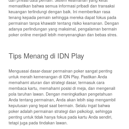
dan privasi data pemain. Sistem keamanan yang ketat
memastikan bahwa semua informasi pribadi dan transaksi
keuangan terlindungi dengan baik. Ini memberikan rasa
tenang kepada pemain sehingga mereka dapat fokus pada
permainan tanpa khawatir tentang risiko keamanan. Dengan
adanya perlindungan yang maksimal, pengalaman bermain
poker online menjadi lebih menyenangkan dan bebas stres.
Tips Menang di IDN Play
Menguasai dasar-dasar permainan poker sangat penting
untuk meraih kemenangan di IDN Play. Pastikan Anda
memahami aturan dan strategi dasar, termasuk cara
membaca kartu, memahami posisi di meja, dan mengenali
pola taruhan lawan. Dengan meningkatkan pengetahuan
Anda tentang permainan, Anda akan lebih siap mengambil
keputusan yang tepat saat bermain. Selalu ingat bahwa
poker adalah permainan strategi dan psikologi, sehingga
penting untuk tidak hanya fokus pada kartu Anda sendiri,
tetapi juga pada tindakan lawan.