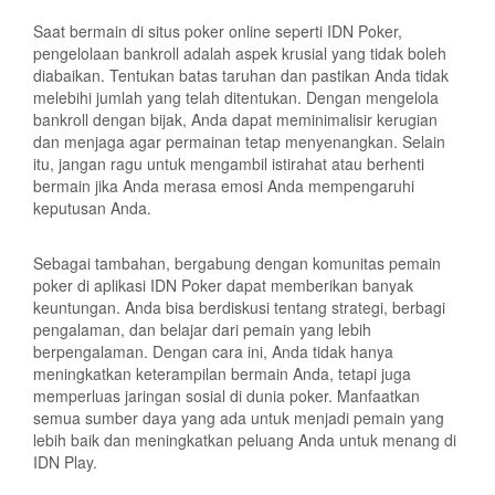
Saat bermain di situs poker online seperti IDN Poker,
pengelolaan bankroll adalah aspek krusial yang tidak boleh
diabaikan. Tentukan batas taruhan dan pastikan Anda tidak
melebihi jumlah yang telah ditentukan. Dengan mengelola
bankroll dengan bijak, Anda dapat meminimalisir kerugian
dan menjaga agar permainan tetap menyenangkan. Selain
itu, jangan ragu untuk mengambil istirahat atau berhenti
bermain jika Anda merasa emosi Anda mempengaruhi
keputusan Anda.
Sebagai tambahan, bergabung dengan komunitas pemain
poker di aplikasi IDN Poker dapat memberikan banyak
keuntungan. Anda bisa berdiskusi tentang strategi, berbagi
pengalaman, dan belajar dari pemain yang lebih
berpengalaman. Dengan cara ini, Anda tidak hanya
meningkatkan keterampilan bermain Anda, tetapi juga
memperluas jaringan sosial di dunia poker. Manfaatkan
semua sumber daya yang ada untuk menjadi pemain yang
lebih baik dan meningkatkan peluang Anda untuk menang di
IDN Play.