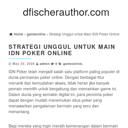
dfischerauthor.com
Home
»
gameonline
» Strategi Unggul untuk Main IDN Poker Online
STRATEGI UNGGUL UNTUK MAIN
IDN POKER ONLINE
May 20, 2026
admin
0
gameonline
,
IDN Poker telah menjadi salah satu platform paling populer di
dunia permainan poker online. Dengan berbagai fitur
menarik dan kemudahan akses, tidak heran jika banyak
pemain memilih untuk bergabung dan memainkan game ini.
Dalam dunia yang semakin digital ini, para pencinta poker
dapat dengan mudah menemukan situs poker yang
menawarkan pengalaman bermain yang seru dan
menantang.
Bagi mereka yang ingin meraih kemenangan dalam bermain