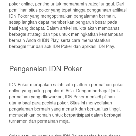
poker online, penting untuk memahami strategi unggul. Dari
pemilihan situs poker yang tepat hingga penggunaan aplikasi
IDN Poker yang mengoptimalkan pengalaman bermain,
setiap langkah dapat memberikan pengaruh besar pada
hasil yang didapat. Dalam artikel ini, kita akan membahas
berbagai strategi dan tips untuk meningkatkan kemampuan
bermain Anda di IDN Play, serta cara memanfaatkan
berbagai fitur dari apk IDN Poker dan aplikasi IDN Play.
Pengenalan IDN Poker
IDN Poker merupakan salah satu platform permainan poker
online yang paling populer di Asia. Dengan berbagai jenis
permainan yang ditawarkan, IDN Poker menjadi pilihan
utama bagi para pecinta poker. Situs ini menyediakan
pengalaman bermain yang menarik dan berkualitas tinggi,
memudahkan pemain untuk berpartisipasi dalam berbagai
turnamen dan permainan meja.