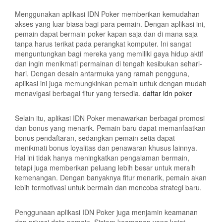
Menggunakan aplikasi IDN Poker memberikan kemudahan
akses yang luar biasa bagi para pemain. Dengan aplikasi ini,
pemain dapat bermain poker kapan saja dan di mana saja
tanpa harus terikat pada perangkat komputer. Ini sangat
menguntungkan bagi mereka yang memiliki gaya hidup aktif
dan ingin menikmati permainan di tengah kesibukan sehari-
hari. Dengan desain antarmuka yang ramah pengguna,
aplikasi ini juga memungkinkan pemain untuk dengan mudah
menavigasi berbagai fitur yang tersedia.
daftar idn poker
Selain itu, aplikasi IDN Poker menawarkan berbagai promosi
dan bonus yang menarik. Pemain baru dapat memanfaatkan
bonus pendaftaran, sedangkan pemain setia dapat
menikmati bonus loyalitas dan penawaran khusus lainnya.
Hal ini tidak hanya meningkatkan pengalaman bermain,
tetapi juga memberikan peluang lebih besar untuk meraih
kemenangan. Dengan banyaknya fitur menarik, pemain akan
lebih termotivasi untuk bermain dan mencoba strategi baru.
Penggunaan aplikasi IDN Poker juga menjamin keamanan