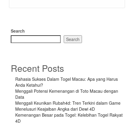
Search
Search
Recent Posts
Rahasia Sukses Dalam Togel Macau: Apa yang Harus
Anda Ketahui?
Menggali Potensi Kemenangan di Toto Macau dengan
Data
Menggali Keunikan Rubah4d: Tren Terkini dalam Game
Menelusuri Keajaiban Angka dari Dewi 4D
Kemenangan Besar pada Togel: Kelebihan Togel Rakyat
4D