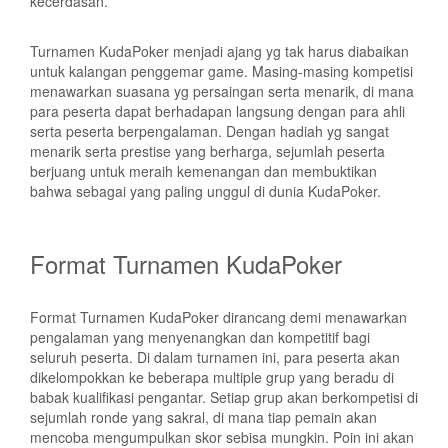
kecerdasan.
Turnamen KudaPoker menjadi ajang yg tak harus diabaikan
untuk kalangan penggemar game. Masing-masing kompetisi
menawarkan suasana yg persaingan serta menarik, di mana
para peserta dapat berhadapan langsung dengan para ahli
serta peserta berpengalaman. Dengan hadiah yg sangat
menarik serta prestise yang berharga, sejumlah peserta
berjuang untuk meraih kemenangan dan membuktikan
bahwa sebagai yang paling unggul di dunia KudaPoker.
Format Turnamen KudaPoker
Format Turnamen KudaPoker dirancang demi menawarkan
pengalaman yang menyenangkan dan kompetitif bagi
seluruh peserta. Di dalam turnamen ini, para peserta akan
dikelompokkan ke beberapa multiple grup yang beradu di
babak kualifikasi pengantar. Setiap grup akan berkompetisi di
sejumlah ronde yang sakral, di mana tiap pemain akan
mencoba mengumpulkan skor sebisa mungkin. Poin ini akan