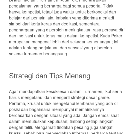
pengalaman yang berharga bagi semua peserta. Tidak
hanya kompetisi, tetapi juga waktu untuk berkoneksi dan
belajar dari pemain lain. Imbalan yang diterima menjadi
simbol dari kerja keras dan dedikasi, sementara
penghargaan yang diperoleh meningkatkan rasa percaya diri
dan motivasi untuk terus maju dalam kompetisi. Kuda Poker
merupakan mengenai lebih dari sekadar kemenangan; ini
adalah tentang perjalanan dan sensasi yang diperoleh
selama turnamen berlangsung.
Strategi dan Tips Menang
Agar mendapatkan kesuksesan dalam Turnamen, ikut serta
harus mengetahui dan mengerti strategi dasar game.
Pertama, krusial untuk mengetahui lembaran yang ada di
posisi dan bagaimana mempunyai memainkannya
berdasarkan dengan situasi yang ada. Jangan emosi saat
dalam memutuskan keputusan; timbang setiap langkah
dengan teliti. Mengamati tindakan pesaing juga sangat
krusial, sebab bisa menyediakan informasi berharga tentang