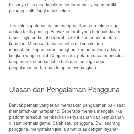
biasanya bisa mendapatkan nomor-nomor yang memiliki
peluang lebih tinggi untuk keluar.
Terakhir, kepatuhan dalam menghentikan permainan juga
adalah taktik penting. Banyak petaruh yang terjebak dalam
emosi ingin berlanjut bertaruh setelah kemenangan atau
kerugian. Membuat batasan untuk diri sendiri dan
mengetahui kapan harus menghentikan permainan adalah
langkah yang crucial. Dengan cara, petaruh dapat mengelola
uang mereka dengan lebih baik dan menjaga agar
pengalaman pertaruhan tetap menyenangkan.
Ulasan dan Pengalaman Pengguna
Banyak pemain yang telah merasakan pengalaman baik saat
memanfaatkan harapan4d. Beberapa mereka mengaku jika
platform tersebut memberikan kenyamanan dan kemudahan
di saat bermain game. Salah satu pengguna, Dwi, seorang
pengguna, menyatakan jika ia amat puas dengan layanan