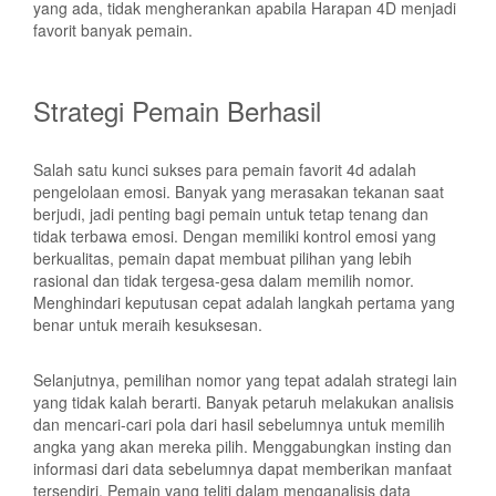
yang ada, tidak mengherankan apabila Harapan 4D menjadi
favorit banyak pemain.
Strategi Pemain Berhasil
Salah satu kunci sukses para pemain favorit 4d adalah
pengelolaan emosi. Banyak yang merasakan tekanan saat
berjudi, jadi penting bagi pemain untuk tetap tenang dan
tidak terbawa emosi. Dengan memiliki kontrol emosi yang
berkualitas, pemain dapat membuat pilihan yang lebih
rasional dan tidak tergesa-gesa dalam memilih nomor.
Menghindari keputusan cepat adalah langkah pertama yang
benar untuk meraih kesuksesan.
Selanjutnya, pemilihan nomor yang tepat adalah strategi lain
yang tidak kalah berarti. Banyak petaruh melakukan analisis
dan mencari-cari pola dari hasil sebelumnya untuk memilih
angka yang akan mereka pilih. Menggabungkan insting dan
informasi dari data sebelumnya dapat memberikan manfaat
tersendiri. Pemain yang teliti dalam menganalisis data