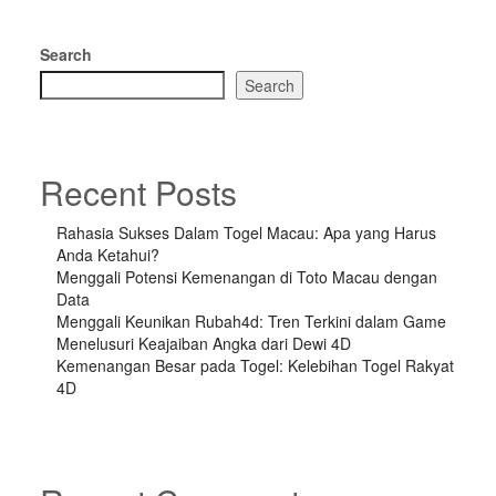
Search
Search
Recent Posts
Rahasia Sukses Dalam Togel Macau: Apa yang Harus
Anda Ketahui?
Menggali Potensi Kemenangan di Toto Macau dengan
Data
Menggali Keunikan Rubah4d: Tren Terkini dalam Game
Menelusuri Keajaiban Angka dari Dewi 4D
Kemenangan Besar pada Togel: Kelebihan Togel Rakyat
4D