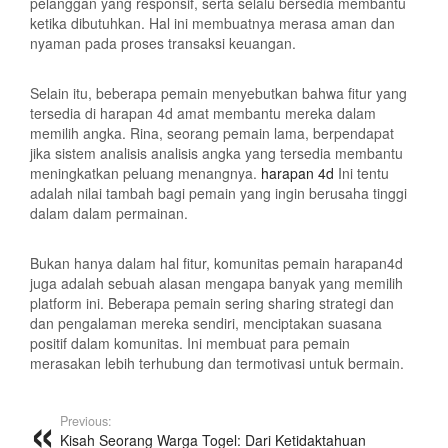
pelanggan yang responsif, serta selalu bersedia membantu
ketika dibutuhkan. Hal ini membuatnya merasa aman dan
nyaman pada proses transaksi keuangan.
Selain itu, beberapa pemain menyebutkan bahwa fitur yang
tersedia di harapan 4d amat membantu mereka dalam
memilih angka. Rina, seorang pemain lama, berpendapat
jika sistem analisis analisis angka yang tersedia membantu
meningkatkan peluang menangnya.
harapan 4d
Ini tentu
adalah nilai tambah bagi pemain yang ingin berusaha tinggi
dalam dalam permainan.
Bukan hanya dalam hal fitur, komunitas pemain harapan4d
juga adalah sebuah alasan mengapa banyak yang memilih
platform ini. Beberapa pemain sering sharing strategi dan
dan pengalaman mereka sendiri, menciptakan suasana
positif dalam komunitas. Ini membuat para pemain
merasakan lebih terhubung dan termotivasi untuk bermain.
Previous:
Kisah Seorang Warga Togel: Dari Ketidaktahuan