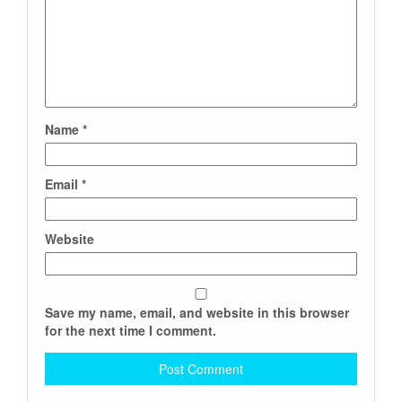
Name
*
Email
*
Website
Save my name, email, and website in this browser
for the next time I comment.