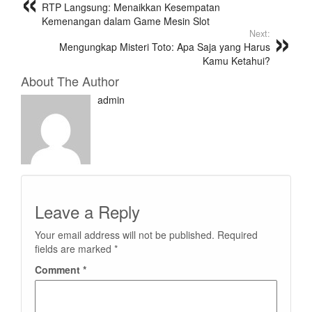
RTP Langsung: Menaikkan Kesempatan
Kemenangan dalam Game Mesin Slot
Next:
Mengungkap Misteri Toto: Apa Saja yang Harus
Kamu Ketahui?
About The Author
admin
Leave a Reply
Your email address will not be published.
Required
fields are marked
*
Comment
*