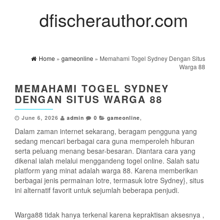
dfischerauthor.com
Home
»
gameonline
» Memahami Togel Sydney Dengan Situs
Warga 88
MEMAHAMI TOGEL SYDNEY
DENGAN SITUS WARGA 88
June 6, 2026
admin
0
gameonline
,
Dalam zaman internet sekarang, beragam pengguna yang
sedang mencari berbagai cara guna memperoleh hiburan
serta peluang menang besar-besaran. Diantara cara yang
dikenal ialah melalui menggandeng togel online. Salah satu
platform yang minat adalah warga 88. Karena memberikan
berbagai jenis permainan lotre, termasuk lotre Sydney}, situs
ini alternatif favorit untuk sejumlah beberapa penjudi.
Warga88 tidak hanya terkenal karena kepraktisan aksesnya ,