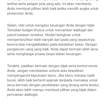
terlihat serta pelajari pola yang ada. Ini akan membantu
Anda membuat pilihan lebih baik ketika memilih angka untuk
pertaruhan Anda.
Selain, vital untuk mengatur keuangan Anda dengan bijak.
Tentukan budget khusus untuk memainkan walitogel dan
patuhi batasan tersebut. Hindari keinginan untuk
mempertaruhkan lebih banyak dari pada yang sepatutnya,
karena bisa mengakibatkan pada kekalahan besar. Dengan
pengaturan uang yang baik, Anda dapat bermain lebih lama
serta menghargai proses tanpa beban keuangan.
Terakhir, pastikan bermain dengan bijak serta kontrol emosi
Anda. Jangan membiarkan euforia atau kesedihan
mempengaruhi keputusan kamu. Jika kamu merasa nasib
buruk, lebih baik berhenti sejenak daripada memaksa untuk
terus bermain dengan pendekatan yang tenang serta teratur,
Anda akan lebih mampu membuat pilihan yang bijak dalam
permainan walitogel.