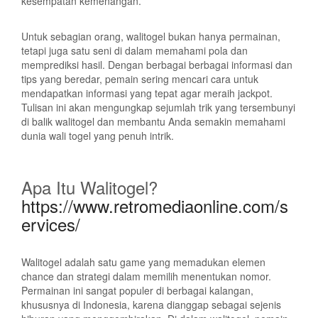
kesempatan kemenangan.
Untuk sebagian orang, walitogel bukan hanya permainan,
tetapi juga satu seni di dalam memahami pola dan
memprediksi hasil. Dengan berbagai berbagai informasi dan
tips yang beredar, pemain sering mencari cara untuk
mendapatkan informasi yang tepat agar meraih jackpot.
Tulisan ini akan mengungkap sejumlah trik yang tersembunyi
di balik walitogel dan membantu Anda semakin memahami
dunia wali togel yang penuh intrik.
Apa Itu Walitogel?
https://www.retromediaonline.com/s
ervices/
Walitogel adalah satu game yang memadukan elemen
chance dan strategi dalam memilih menentukan nomor.
Permainan ini sangat populer di berbagai kalangan,
khususnya di Indonesia, karena dianggap sebagai sejenis