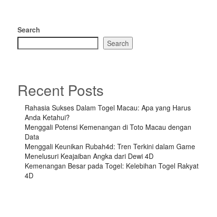
Search
Search
Recent Posts
Rahasia Sukses Dalam Togel Macau: Apa yang Harus
Anda Ketahui?
Menggali Potensi Kemenangan di Toto Macau dengan
Data
Menggali Keunikan Rubah4d: Tren Terkini dalam Game
Menelusuri Keajaiban Angka dari Dewi 4D
Kemenangan Besar pada Togel: Kelebihan Togel Rakyat
4D