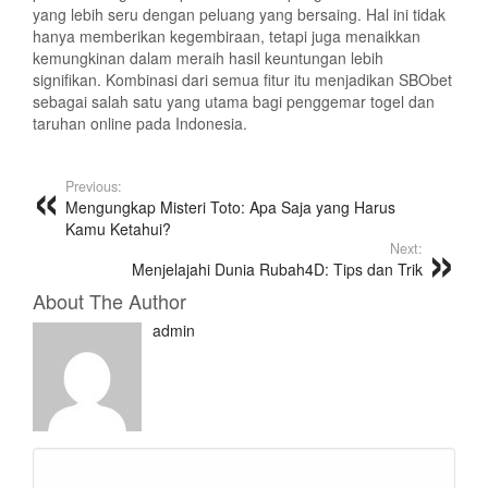
yang lebih seru dengan peluang yang bersaing. Hal ini tidak
hanya memberikan kegembiraan, tetapi juga menaikkan
kemungkinan dalam meraih hasil keuntungan lebih
signifikan. Kombinasi dari semua fitur itu menjadikan SBObet
sebagai salah satu yang utama bagi penggemar togel dan
taruhan online pada Indonesia.
Previous:
Mengungkap Misteri Toto: Apa Saja yang Harus
Kamu Ketahui?
Next:
Menjelajahi Dunia Rubah4D: Tips dan Trik
About The Author
admin