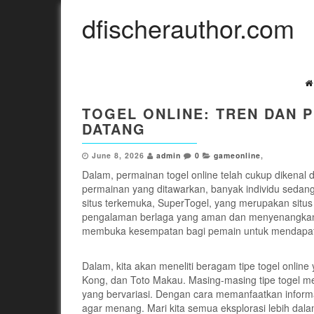
dfischerauthor.com
TOGEL ONLINE: TREN DAN P
DATANG
June 8, 2026
admin
0
gameonline
,
Dalam, permainan togel online telah cukup dikena
permainan yang ditawarkan, banyak individu sedang 
situs terkemuka, SuperTogel, yang merupakan situs 
pengalaman berlaga yang aman dan menyenangkan
membuka kesempatan bagi pemain untuk mendapat dat
Dalam, kita akan meneliti beragam tipe togel online
Kong, dan Toto Makau. Masing-masing tipe togel mem
yang bervariasi. Dengan cara memanfaatkan inform
agar menang. Mari kita semua eksplorasi lebih dalam