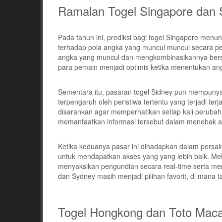
Ramalan Togel Singapore dan
Pada tahun ini, prediksi bagi togel Singapore me
terhadap pola angka yang muncul muncul secara pe
angka yang muncul dan mengkombinasikannya bersam
para pemain menjadi optimis ketika menentukan a
Sementara itu, pasaran togel Sidney pun mempunyai be
terpengaruh oleh peristiwa tertentu yang terjadi ter
disarankan agar memperhatikan setiap kali perubah
memanfaatkan informasi tersebut dalam menebak a
Ketika keduanya pasar ini dihadapkan dalam persain
untuk mendapatkan akses yang yang lebih baik. Me
menyaksikan pengundian secara real-time serta men
dan Sydney masih menjadi pilihan favorit, di mana 
Togel Hongkong dan Toto Mac