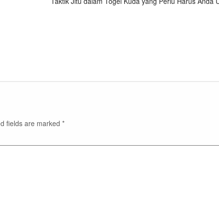
Taktik Jitu dalam Togel Kuda yang Perlu Harus Anda U
d fields are marked
*