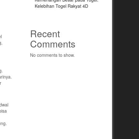
Kelebihan Togel Rakyat 4D
Recent
l
Comments
g,
No comments to show.
g.
rinya.
r
adwal
bisa
ung.