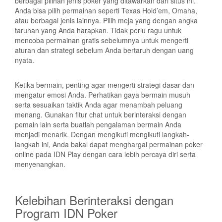
berbagai pilihan jenis poker yang ditawarkan dari situs ini.
Anda bisa pilih permainan seperti Texas Hold’em, Omaha,
atau berbagai jenis lainnya. Pilih meja yang dengan angka
taruhan yang Anda harapkan. Tidak perlu ragu untuk
mencoba permainan gratis sebelumnya untuk mengerti
aturan dan strategi sebelum Anda bertaruh dengan uang
nyata.
Ketika bermain, penting agar mengerti strategi dasar dan
mengatur emosi Anda. Perhatikan gaya bermain musuh
serta sesuaikan taktik Anda agar menambah peluang
menang. Gunakan fitur chat untuk berinteraksi dengan
pemain lain serta buatlah pengalaman bermain Anda
menjadi menarik. Dengan mengikuti mengikuti langkah-
langkah ini, Anda bakal dapat menghargai permainan poker
online pada IDN Play dengan cara lebih percaya diri serta
menyenangkan.
Kelebihan Berinteraksi dengan
Program IDN Poker