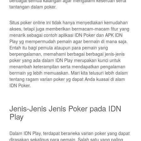
berbagai semua kalangan agar mengalami keseruan serta
tantangan dalam poker.
Situs poker online ini tidak hanya menyediakan kemudahan
akses, tetapi juga memberikan bermacam-macam fitur yang
menarik sebagai contoh aplikasi IDN Poker dan APK IDN
Play yg mempermudah pemain agar bermain di mana saja.
Entah itu bagi pemula ataupun para pemain yang
berpengalaman, memahami berbagai berbagai jenis-jenis
poker yang ada dalam IDN Play merupakan kunci untuk
menambah keterampilan serta mendapatkan pengalaman
bermain yg lebih memuaskan. Mari kita telusuri lebih dalam
tentang ragam varian poker yg dapat Anda kuasai di alam
IDN Poker.
Jenis-Jenis Jenis Poker pada IDN
Play
Dalam IDN Play, terdapat beraneka varian poker yang dapat
dirasakan sekaligus para pemain. Salah satu yang paling