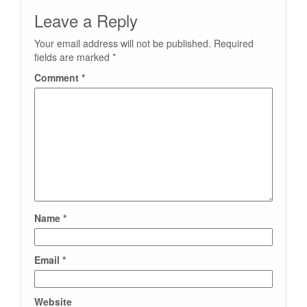
Leave a Reply
Your email address will not be published.
Required
fields are marked
*
Comment
*
Name
*
Email
*
Website