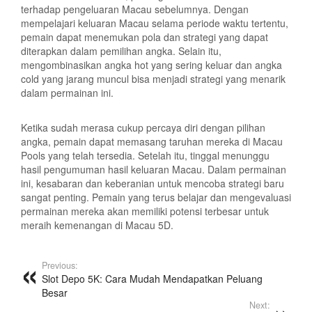
terhadap pengeluaran Macau sebelumnya. Dengan
mempelajari keluaran Macau selama periode waktu tertentu,
pemain dapat menemukan pola dan strategi yang dapat
diterapkan dalam pemilihan angka. Selain itu,
mengombinasikan angka hot yang sering keluar dan angka
cold yang jarang muncul bisa menjadi strategi yang menarik
dalam permainan ini.
Ketika sudah merasa cukup percaya diri dengan pilihan
angka, pemain dapat memasang taruhan mereka di Macau
Pools yang telah tersedia. Setelah itu, tinggal menunggu
hasil pengumuman hasil keluaran Macau. Dalam permainan
ini, kesabaran dan keberanian untuk mencoba strategi baru
sangat penting. Pemain yang terus belajar dan mengevaluasi
permainan mereka akan memiliki potensi terbesar untuk
meraih kemenangan di Macau 5D.
Previous:
Slot Depo 5K: Cara Mudah Mendapatkan Peluang
Besar
Next: