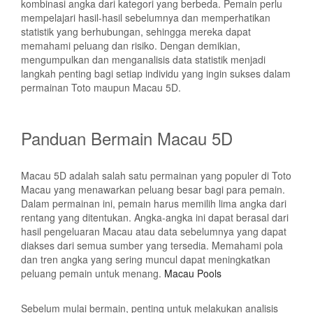
kombinasi angka dari kategori yang berbeda. Pemain perlu
mempelajari hasil-hasil sebelumnya dan memperhatikan
statistik yang berhubungan, sehingga mereka dapat
memahami peluang dan risiko. Dengan demikian,
mengumpulkan dan menganalisis data statistik menjadi
langkah penting bagi setiap individu yang ingin sukses dalam
permainan Toto maupun Macau 5D.
Panduan Bermain Macau 5D
Macau 5D adalah salah satu permainan yang populer di Toto
Macau yang menawarkan peluang besar bagi para pemain.
Dalam permainan ini, pemain harus memilih lima angka dari
rentang yang ditentukan. Angka-angka ini dapat berasal dari
hasil pengeluaran Macau atau data sebelumnya yang dapat
diakses dari semua sumber yang tersedia. Memahami pola
dan tren angka yang sering muncul dapat meningkatkan
peluang pemain untuk menang.
Macau Pools
Sebelum mulai bermain, penting untuk melakukan analisis