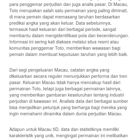
para penggemar perjudian dan juga analis pasar. Di Macau,
Toto merupakan salah satu permainan yang paling diminati,
di mana pemain dapat memasang taruhan berdasarkan
prediksi angka yang akan keluar. Data sebelumnya,
termasuk hasil keluaran dari berbagai periode, sangat
membantu dalam mengidentifikasi pola dan kecenderungan.
Informasi ini sering kali diakses melalui situs resmi atau
komunitas penggemar Toto, memberikan wawasan bagi
pemain dalam membuat keputusan taruhan yang lebih baik.
Dari segi pengeluaran Macau, catatan angka yang
dikeluarkan secara reguler menunjukkan performa dan tren
pasar. Keluaran Macau tidak hanya mencakup hasil dari
permainan Toto, tetapi juga berbagai permainan lainnya,
yang memberikan gambaran keseluruhan tentang industri
perjudian di kawasan ini. Analisis data dari berbagai sumber
bisa menjadikan petunjuk yang berharga bagi mereka yang
ingin memahami dinamika dalam dunia perjudian Macau.
Adapun untuk Macau 5D, data dan statistiknya memiliki
karakteristik yang unik, mengingat permainan ini melibatkan