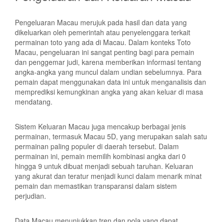
Pengeluaran Macau merujuk pada hasil dan data yang
dikeluarkan oleh pemerintah atau penyelenggara terkait
permainan toto yang ada di Macau. Dalam konteks Toto
Macau, pengeluaran ini sangat penting bagi para pemain
dan penggemar judi, karena memberikan informasi tentang
angka-angka yang muncul dalam undian sebelumnya. Para
pemain dapat menggunakan data ini untuk menganalisis dan
memprediksi kemungkinan angka yang akan keluar di masa
mendatang.
Sistem Keluaran Macau juga mencakup berbagai jenis
permainan, termasuk Macau 5D, yang merupakan salah satu
permainan paling populer di daerah tersebut. Dalam
permainan ini, pemain memilih kombinasi angka dari 0
hingga 9 untuk dibuat menjadi sebuah taruhan. Keluaran
yang akurat dan teratur menjadi kunci dalam menarik minat
pemain dan memastikan transparansi dalam sistem
perjudian.
Data Macau menunjukkan tren dan pola yang dapat