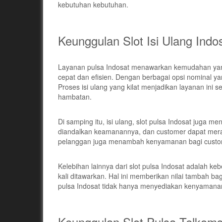
kebutuhan kebutuhan.
Keunggulan Slot Isi Ulang Indo
Layanan pulsa Indosat menawarkan kemudahan yang
cepat dan efisien. Dengan berbagai opsi nominal 
Proses isi ulang yang kilat menjadikan layanan ini
hambatan.
Di samping itu, isi ulang, slot pulsa Indosat juga m
diandalkan keamanannya, dan customer dapat merasa
pelanggan juga menambah kenyamanan bagi customer
Kelebihan lainnya dari slot pulsa Indosat adalah 
kali ditawarkan. Hal ini memberikan nilai tambah ba
pulsa Indosat tidak hanya menyediakan kenyamanan
Keunggulan Slot Pulsa Telkoms