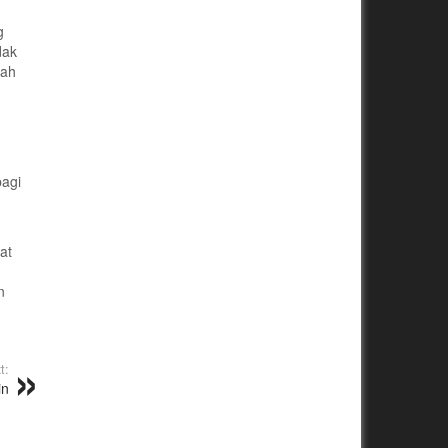
g
dak
mah
bagi
at
n
t:
in