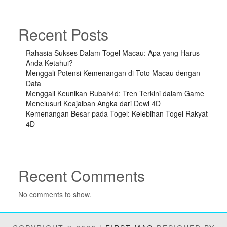
Recent Posts
Rahasia Sukses Dalam Togel Macau: Apa yang Harus
Anda Ketahui?
Menggali Potensi Kemenangan di Toto Macau dengan
Data
Menggali Keunikan Rubah4d: Tren Terkini dalam Game
Menelusuri Keajaiban Angka dari Dewi 4D
Kemenangan Besar pada Togel: Kelebihan Togel Rakyat
4D
Recent Comments
No comments to show.