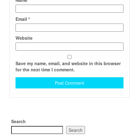
Name
*
Email
*
Website
Save my name, email, and website in this browser
for the next time I comment.
Search
Search