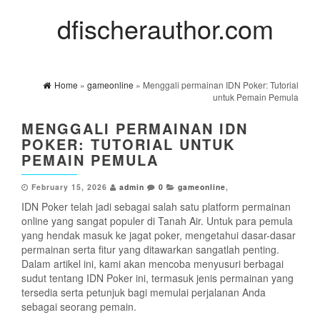
dfischerauthor.com
Home
»
gameonline
» Menggali permainan IDN Poker: Tutorial
untuk Pemain Pemula
MENGGALI PERMAINAN IDN
POKER: TUTORIAL UNTUK
PEMAIN PEMULA
February 15, 2026
admin
0
gameonline
,
IDN Poker telah jadi sebagai salah satu platform permainan
online yang sangat populer di Tanah Air. Untuk para pemula
yang hendak masuk ke jagat poker, mengetahui dasar-dasar
permainan serta fitur yang ditawarkan sangatlah penting.
Dalam artikel ini, kami akan mencoba menyusuri berbagai
sudut tentang IDN Poker ini, termasuk jenis permainan yang
tersedia serta petunjuk bagi memulai perjalanan Anda
sebagai seorang pemain.