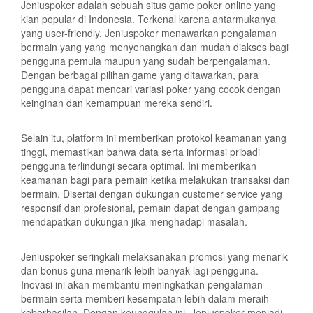
Jeniuspoker adalah sebuah situs game poker online yang
kian popular di Indonesia. Terkenal karena antarmukanya
yang user-friendly, Jeniuspoker menawarkan pengalaman
bermain yang yang menyenangkan dan mudah diakses bagi
pengguna pemula maupun yang sudah berpengalaman.
Dengan berbagai pilihan game yang ditawarkan, para
pengguna dapat mencari variasi poker yang cocok dengan
keinginan dan kemampuan mereka sendiri.
Selain itu, platform ini memberikan protokol keamanan yang
tinggi, memastikan bahwa data serta informasi pribadi
pengguna terlindungi secara optimal. Ini memberikan
keamanan bagi para pemain ketika melakukan transaksi dan
bermain. Disertai dengan dukungan customer service yang
responsif dan profesional, pemain dapat dengan gampang
mendapatkan dukungan jika menghadapi masalah.
Jeniuspoker seringkali melaksanakan promosi yang menarik
dan bonus guna menarik lebih banyak lagi pengguna.
Inovasi ini akan membantu meningkatkan pengalaman
bermain serta memberi kesempatan lebih dalam meraih
keberhasilan. Dengan keunggulan ini, Jeniuspoker menjadi