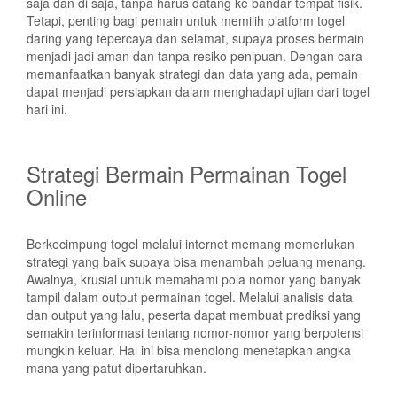
saja dan di saja, tanpa harus datang ke bandar tempat fisik.
Tetapi, penting bagi pemain untuk memilih platform togel
daring yang tepercaya dan selamat, supaya proses bermain
menjadi jadi aman dan tanpa resiko penipuan. Dengan cara
memanfaatkan banyak strategi dan data yang ada, pemain
dapat menjadi persiapkan dalam menghadapi ujian dari togel
hari ini.
Strategi Bermain Permainan Togel
Online
Berkecimpung togel melalui internet memang memerlukan
strategi yang baik supaya bisa menambah peluang menang.
Awalnya, krusial untuk memahami pola nomor yang banyak
tampil dalam output permainan togel. Melalui analisis data
dan output yang lalu, peserta dapat membuat prediksi yang
semakin terinformasi tentang nomor-nomor yang berpotensi
mungkin keluar. Hal ini bisa menolong menetapkan angka
mana yang patut dipertaruhkan.