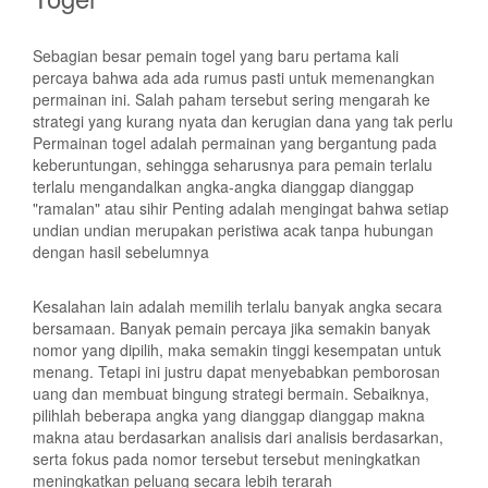
Sebagian besar pemain togel yang baru pertama kali
percaya bahwa ada ada rumus pasti untuk memenangkan
permainan ini. Salah paham tersebut sering mengarah ke
strategi yang kurang nyata dan kerugian dana yang tak perlu
Permainan togel adalah permainan yang bergantung pada
keberuntungan, sehingga seharusnya para pemain terlalu
terlalu mengandalkan angka-angka dianggap dianggap
"ramalan" atau sihir Penting adalah mengingat bahwa setiap
undian undian merupakan peristiwa acak tanpa hubungan
dengan hasil sebelumnya
Kesalahan lain adalah memilih terlalu banyak angka secara
bersamaan. Banyak pemain percaya jika semakin banyak
nomor yang dipilih, maka semakin tinggi kesempatan untuk
menang. Tetapi ini justru dapat menyebabkan pemborosan
uang dan membuat bingung strategi bermain. Sebaiknya,
pilihlah beberapa angka yang dianggap dianggap makna
makna atau berdasarkan analisis dari analisis berdasarkan,
serta fokus pada nomor tersebut tersebut meningkatkan
meningkatkan peluang secara lebih terarah