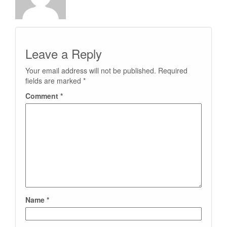
Leave a Reply
Your email address will not be published.
Required
fields are marked
*
Comment
*
Name
*