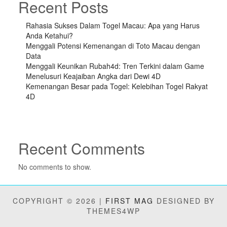
Recent Posts
Rahasia Sukses Dalam Togel Macau: Apa yang Harus
Anda Ketahui?
Menggali Potensi Kemenangan di Toto Macau dengan
Data
Menggali Keunikan Rubah4d: Tren Terkini dalam Game
Menelusuri Keajaiban Angka dari Dewi 4D
Kemenangan Besar pada Togel: Kelebihan Togel Rakyat
4D
Recent Comments
No comments to show.
COPYRIGHT © 2026 |
FIRST MAG
DESIGNED BY
THEMES4WP