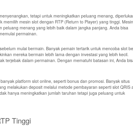
 menyenangkan, tetapi untuk meningkatkan peluang menang, diperluka
uk memilih mesin slot dengan RTP (Return to Player) yang tinggi. Mesi
 peluang menang yang lebih baik dalam jangka panjang. Anda bisa
 memulai permainan.
ebelum mulai bermain. Banyak pemain tertarik untuk mencoba slot bet
kinkan mereka bermain lebih lama dengan investasi yang lebih kecil.
idak terjebak dalam permainan. Dengan mematuhi batasan ini, Anda bis
h banyak platform slot online, seperti bonus dan promosi. Banyak situs
g melakukan deposit melalui metode pembayaran seperti slot QRIS 
dak hanya meningkatkan jumlah taruhan tetapi juga peluang untuk
TP Tinggi