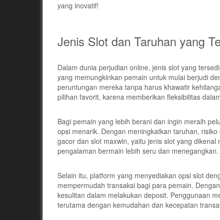
yang inovatif!
Jenis Slot dan Taruhan yang Te
Dalam dunia perjudian online, jenis slot yang tersed
yang memungkinkan pemain untuk mulai berjudi de
peruntungan mereka tanpa harus khawatir kehilanga
pilihan favorit, karena memberikan fleksibilitas 
Bagi pemain yang lebih berani dan ingin meraih pel
opsi menarik. Dengan meningkatkan taruhan, risiko 
gacor dan slot maxwin, yaitu jenis slot yang dikena
pengalaman bermain lebih seru dan menegangkan
Selain itu, platform yang menyediakan opsi slot de
mempermudah transaksi bagi para pemain. Dengan c
kesulitan dalam melakukan deposit. Penggunaan met
terutama dengan kemudahan dan kecepatan transak