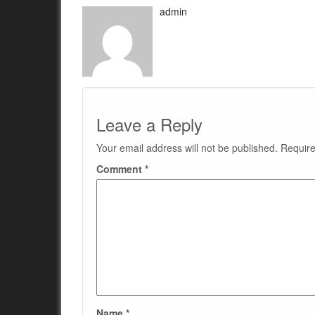
admin
Leave a Reply
Your email address will not be published.
Require
Comment
*
Name
*