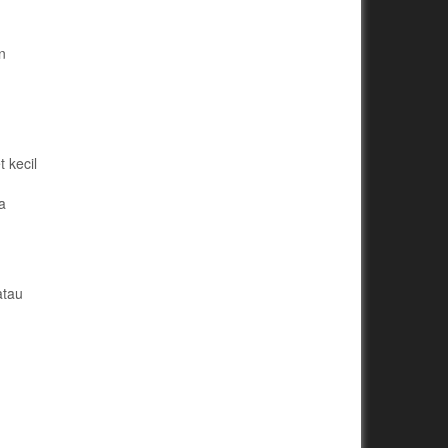
n
n
 kecil
a
atau