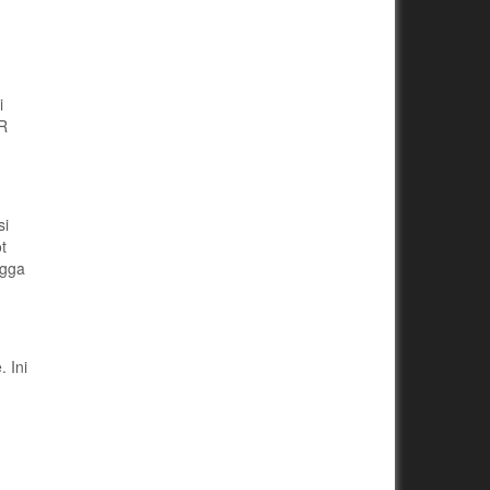
i
R
si
t
ngga
 Ini