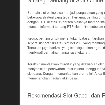
Bermain slot online bisa menjadi pengalaman yang
beberapa strategi yang tepat. Pertama, penting unt
dengan RTP di atas 95 persen biasanya memberikan
mencari informasi tentang RTP slot online sebelum
Kedua, penting untuk menentukan batasan taruhan s
seperti slot bet 100 atau slot bet 200, yang memung
Tentukan juga bankroll yang siap digunakan agar t
menikmati permainan tanpa rasa tekanan.
Terakhir, manfaatkan fitur-fitur yang ditawarkan ole
menyediakan penawaran khusus untuk pengguna yan
slot dana. Dengan memanfaatkan promo ini, Anda ti
memenangkan hadiah lebih besar.
Rekomendasi Slot Gacor dan R