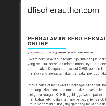
dfischerauthor.com
PENGALAMAN SERU BERMAIN
ONLINE
February 7, 2026
admin
0
gameonline
,
Dalam beberapa tahun terakhir, permainan judi onl
yang mencuri perhatian adalah munculnya permai
bertransaksi. Dengan adanya slot QRIS, pemain ki
mereka yang mengutamakan transaksi menggunakan
Permainan slot menawarkan berbagai pilihan taruhan y
memungkinkan setiap pemain untuk menyesuaikan b
slot gacor dengan RTP tinggi hingga kesempatan mer
membahas lebih dalam tentang berbagai jenis slot, te
untuk menemukan slot yang gampang menang dan ga