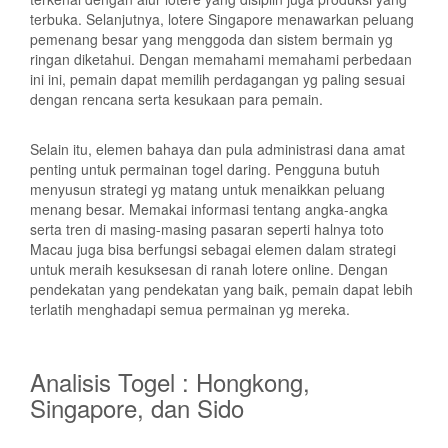
terbuka. Selanjutnya, lotere Singapore menawarkan peluang
pemenang besar yang menggoda dan sistem bermain yg
ringan diketahui. Dengan memahami memahami perbedaan
ini ini, pemain dapat memilih perdagangan yg paling sesuai
dengan rencana serta kesukaan para pemain.
Selain itu, elemen bahaya dan pula administrasi dana amat
penting untuk permainan togel daring. Pengguna butuh
menyusun strategi yg matang untuk menaikkan peluang
menang besar. Memakai informasi tentang angka-angka
serta tren di masing-masing pasaran seperti halnya toto
Macau juga bisa berfungsi sebagai elemen dalam strategi
untuk meraih kesuksesan di ranah lotere online. Dengan
pendekatan yang pendekatan yang baik, pemain dapat lebih
terlatih menghadapi semua permainan yg mereka.
Analisis Togel : Hongkong,
Singapore, dan Sido