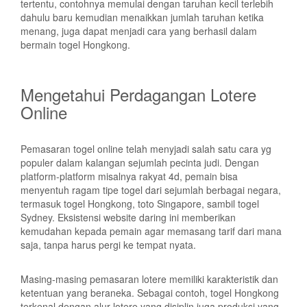
tertentu, contohnya memulai dengan taruhan kecil terlebih
dahulu baru kemudian menaikkan jumlah taruhan ketika
menang, juga dapat menjadi cara yang berhasil dalam
bermain togel Hongkong.
Mengetahui Perdagangan Lotere
Online
Pemasaran togel online telah menyjadi salah satu cara yg
populer dalam kalangan sejumlah pecinta judi. Dengan
platform-platform misalnya rakyat 4d, pemain bisa
menyentuh ragam tipe togel dari sejumlah berbagai negara,
termasuk togel Hongkong, toto Singapore, sambil togel
Sydney. Eksistensi website daring ini memberikan
kemudahan kepada pemain agar memasang tarif dari mana
saja, tanpa harus pergi ke tempat nyata.
Masing-masing pemasaran lotere memiliki karakteristik dan
ketentuan yang beraneka. Sebagai contoh, togel Hongkong
terkenal dengan alur lotere yang disiplin juga produksi yang