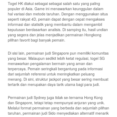
Togel HK diakui sebagai sebagai salah satu yang paling
populer di Asia. Game ini menawarkan keunggulan dalam
hal variasi dan metode taruhan. Dengan menggunakan situs
seperti rakyat 4D, pemain dapat dengan cepat mengakses
informasi dan statistik yang membantu dalam mengambil
keputusan berdasarkan analisis. Di samping itu, hasil undian
yang segera dan jelas menjadikan permainan Hongkong
pilihan favorit bagi banyak pemain.
Di sisi lain, permainan judi Singapore pun memiliki komunitas
yang besar. Walaupun sedikit lebih ketat regulasi, togel SG
menawarkan pengalaman bermain yang aman dan
terpercaya. Pemain seringkali bergantung pada informasi
dari sejumlah referensi untuk meningkatkan peluang
menang. Di sini, struktur jackpot yang besar sering membuat
tertarik dan merupakan daya tarik utama bagi para judi.
Permainan judi Sydney juga tidak se-ternama Hong Kong
dan Singapore, tetapi tetap mempunyai anjuran yang unik.
Melalui format permainan yang berbeda dan sejumlah pilihan
taruhan, permainan judi Sido menyediakan alternatif menarik