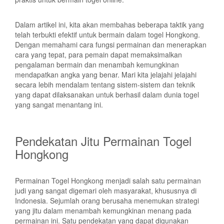
Dalam artikel ini, kita akan membahas beberapa taktik yang
telah terbukti efektif untuk bermain dalam togel Hongkong.
Dengan memahami cara fungsi permainan dan menerapkan
cara yang tepat, para pemain dapat memaksimalkan
pengalaman bermain dan menambah kemungkinan
mendapatkan angka yang benar. Mari kita jelajahi jelajahi
secara lebih mendalam tentang sistem-sistem dan teknik
yang dapat dilaksanakan untuk berhasil dalam dunia togel
yang sangat menantang ini.
Pendekatan Jitu Permainan Togel
Hongkong
Permainan Togel Hongkong menjadi salah satu permainan
judi yang sangat digemari oleh masyarakat, khususnya di
Indonesia. Sejumlah orang berusaha menemukan strategi
yang jitu dalam menambah kemungkinan menang pada
permainan ini. Satu pendekatan yang dapat digunakan