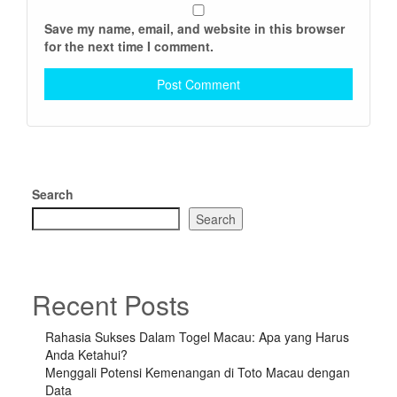
Save my name, email, and website in this browser
for the next time I comment.
Search
Search
Recent Posts
Rahasia Sukses Dalam Togel Macau: Apa yang Harus
Anda Ketahui?
Menggali Potensi Kemenangan di Toto Macau dengan
Data