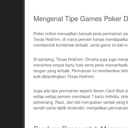
Mengenal Tipe Games Poker D
Poker online menyajikan banyak jenis permainan ya
Texas Hold’em, di mana pemain hanya mendapatkan 
membentuk kombinasi terbaik. Jenis game ini kali 
Di samping, Texas Hold’em, Omaha juga juga menjad
menerima empat kartu hole serta perlu memanfaatka
tangan yang terbaik. Permainan ini memberikan leb
sulit dibandingkan Texas Hold’em.
Juga ada tipe permainan seperti Seven Card Stud 
setiap setiap pemain mendapat 7 kartu individu, t
pemenang. Razz, dari sisi merupakan variasi yang ko
sendiri serta taktik tersendiri, menjadikan permain