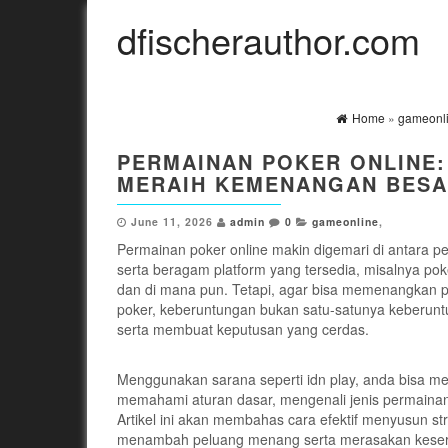
dfischerauthor.com
Home
»
gameonl
PERMAINAN POKER ONLINE:
MERAIH KEMENANGAN BES
June 11, 2026
admin
0
gameonline
,
Permainan poker online makin digemari di antara p
serta beragam platform yang tersedia, misalnya po
dan di mana pun. Tetapi, agar bisa memenangkan pe
poker, keberuntungan bukan satu-satunya keberunt
serta membuat keputusan yang cerdas.
Menggunakan sarana seperti idn play, anda bisa 
memahami aturan dasar, mengenali jenis permainan, 
Artikel ini akan membahas cara efektif menyusun st
menambah peluang menang serta merasakan keseru