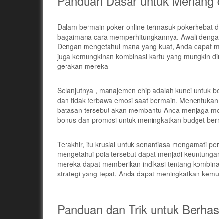
Panduan Dasar untuk Menang 
Dalam bermain poker online termasuk pokerhebat d
bagaimana cara memperhitungkannya. Awali dengan m
Dengan mengetahui mana yang kuat, Anda dapat me
juga kemungkinan kombinasi kartu yang mungkin di
gerakan mereka.
Selanjutnya , manajemen chip adalah kunci untuk be
dan tidak terbawa emosi saat bermain. Menentukan 
batasan tersebut akan membantu Anda menjaga mod
bonus dan promosi untuk meningkatkan budget berma
Terakhir, itu krusial untuk senantiasa mengamati p
mengetahui pola tersebut dapat menjadi keuntungan
mereka dapat memberikan indikasi tentang kombina
strategi yang tepat, Anda dapat meningkatkan kemu
Panduan dan Trik untuk Berhas