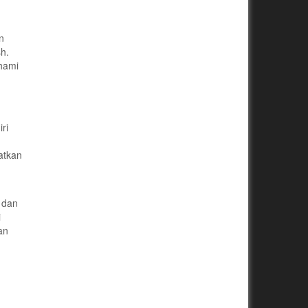
n
h.
hami
ri
atkan
 dan
i
an