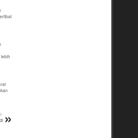
i
rlibat
n
lebih
rat
hkan
t:
ti