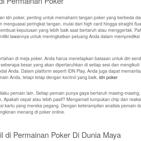
di Permainan Poker
an idn poker, penting untuk memahami tangan poker yang berbeda da
enguasai peringkat tangan, mulai dari high card hingga straight flus
mbuat keputusan yang lebih baik saat bertaruh atau menggertak. Pa
miliki lawannya untuk meningkatkan peluang Anda dalam memprediksi
rtahan di meja poker. Anda harus menetapkan batasan untuk diri sendi
seberapa besar yang akan dipertaruhkan di setiap sesi dan mengikuti
al Anda. Dalam platform seperti IDN Play, Anda juga dapat memanfa
in Anda, tetapi tetap dengan kontrol yang baik.
idn poker
erilaku pemain lain. Setiap pemain punya gaya bertaruh masing-masing,
. Apakah cepat atau lebih pasif? Mengamati tumpukan chip dan reaks
si kartu yang mereka pegang. Dengan keterampilan analisis pemain d
ngkinan menang di poker online.
il di Permainan Poker Di Dunia Maya