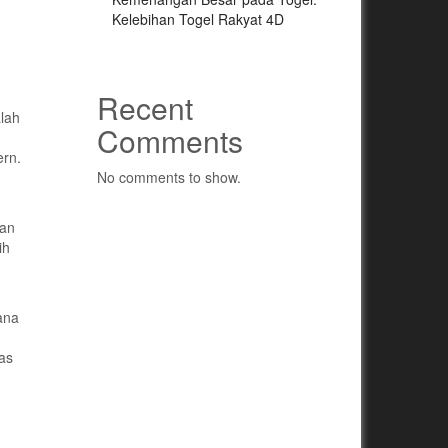
Kelebihan Togel Rakyat 4D
Recent
alah
Comments
ern.
No comments to show.
kan
ih
ana
has