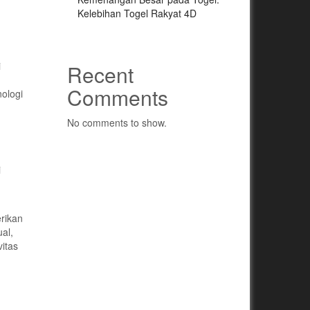
Kelebihan Togel Rakyat 4D
i
Recent
Comments
ologi
No comments to show.
i
rikan
al,
itas