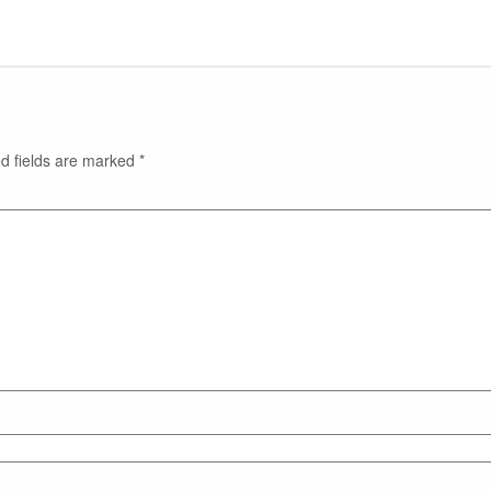
d fields are marked
*