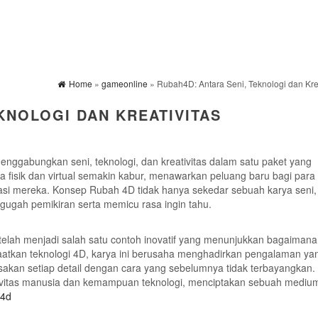
Home
»
gameonline
» Rubah4D: Antara Seni, Teknologi dan Krea
KNOLOGI DAN KREATIVITAS
gabungkan seni, teknologi, dan kreativitas dalam satu paket yang
ia fisik dan virtual semakin kabur, menawarkan peluang baru bagi para
asi mereka. Konsep Rubah 4D tidak hanya sekedar sebuah karya seni,
gugah pemikiran serta memicu rasa ingin tahu.
elah menjadi salah satu contoh inovatif yang menunjukkan bagaimana
atkan teknologi 4D, karya ini berusaha menghadirkan pengalaman ya
kan setiap detail dengan cara yang sebelumnya tidak terbayangkan.
ivitas manusia dan kemampuan teknologi, menciptakan sebuah mediu
4d