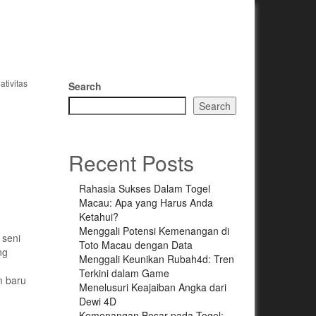
tivitas
Search
Search
Recent Posts
Rahasia Sukses Dalam Togel
Macau: Apa yang Harus Anda
Ketahui?
Menggali Potensi Kemenangan di
 seni
Toto Macau dengan Data
ng
Menggali Keunikan Rubah4d: Tren
Terkini dalam Game
m baru
Menelusuri Keajaiban Angka dari
Dewi 4D
Kemenangan Besar pada Togel: