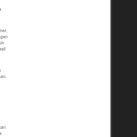
a
ner,
ngan
kin
sil
m
aan.
kan
a