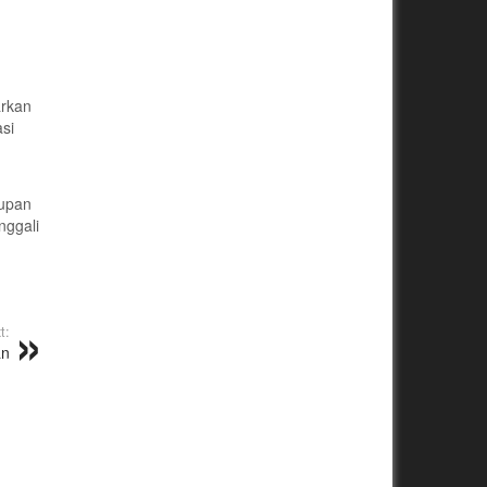
arkan
asi
dupan
nggali
t:
an