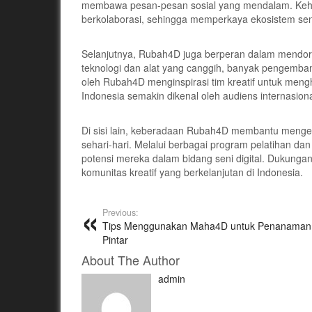
membawa pesan-pesan sosial yang mendalam. Kehadi
berkolaborasi, sehingga memperkaya ekosistem seni d
Selanjutnya, Rubah4D juga berperan dalam mendo
teknologi dan alat yang canggih, banyak pengemban
oleh Rubah4D menginspirasi tim kreatif untuk mengha
Indonesia semakin dikenal oleh audiens internasiona
Di sisi lain, keberadaan Rubah4D membantu menged
sehari-hari. Melalui berbagai program pelatihan 
potensi mereka dalam bidang seni digital. Dukungan
komunitas kreatif yang berkelanjutan di Indonesia.
Previous:
Tips Menggunakan Maha4D untuk Penanaman
Pintar
About The Author
admin