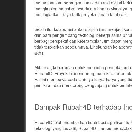
memanfaatkan perangkat lunak dan alat digital terk
mengimplementasikannya dalam bentuk visual yang me
meningkatkan daya tarik proyek di mata khalayak.
Selain itu, kolaborasi antar disiplin ilmu menjadi
dan para pengembang teknologi bekerja sama untuk 
berbagi perspektif dan keterampilan, tim dapat me
tidak terpikirkan sebelumnya. Lingkungan kolaborati
akhir.
Akhirnya, keberanian untuk mencoba pendekatan baru
Rubah4D. Proyek ini mendorong para kreator untuk
Hal ini membawa pada lahirnya karya-karya yang ti
pemikiran dan mendorong pengunjung untuk berinter
Dampak Rubah4D terhadap Ind
Rubah4D telah memberikan kontribusi signifikan te
teknologi yang inovatif, Rubah4D mampu menciptakan 