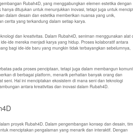
pengembangan Rubah4D, yang menggabungkan elemen estetika dengan
ak hanya ditujukan untuk menunjukkan inovasi, tetapi juga untuk menci
an dalam desain dan estetika memberikan nuansa yang unik,
 cerita yang terkandung dalam setiap karya.
 teknologi dan kreativitas. Dalam Rubah4D, seniman menggunakan alat d
de-ide mereka menjadi karya yang hidup. Proses kolaboratif antara
ng bagi ide-ide baru yang mungkin tidak terbayangkan sebelumnya,
erbatas pada proses penciptaan, tetapi juga dalam membangun komuni
amerkan di berbagai platform, menarik perhatian banyak orang dan
eni. Hal ini menciptakan ekosistem di mana seni dan teknologi
mbungan antara kreativitas dan inovasi dalam Rubah4D.
ah4D
g dalam proyek Rubah4D. Dalam pengembangan konsep dan desain, tim
untuk menciptakan pengalaman yang menarik dan interaktif. Dengan