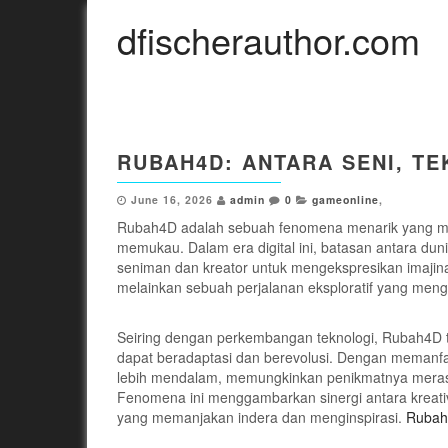
dfischerauthor.com
RUBAH4D: ANTARA SENI, TE
June 16, 2026
admin
0
gameonline
,
Rubah4D adalah sebuah fenomena menarik yang meng
memukau. Dalam era digital ini, batasan antara dun
seniman dan kreator untuk mengekspresikan imajin
melainkan sebuah perjalanan eksploratif yang meng
Seiring dengan perkembangan teknologi, Rubah4D t
dapat beradaptasi dan berevolusi. Dengan memanfa
lebih mendalam, memungkinkan penikmatnya merasa
Fenomena ini menggambarkan sinergi antara kreat
yang memanjakan indera dan menginspirasi.
Rubah