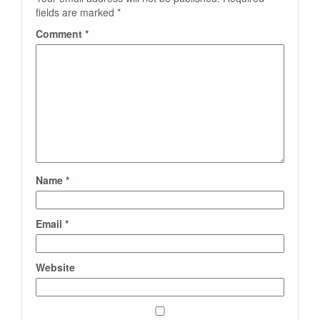
fields are marked
*
Comment
*
Name
*
Email
*
Website