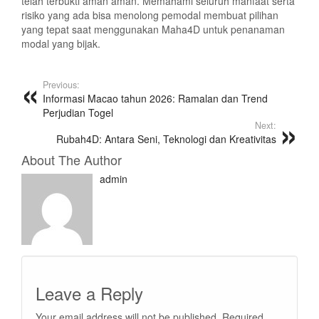
telah terbukti aman aman. Memahami seluruh manfaat serta
risiko yang ada bisa menolong pemodal membuat pilihan
yang tepat saat menggunakan Maha4D untuk penanaman
modal yang bijak.
Previous:
Informasi Macao tahun 2026: Ramalan dan Trend
Perjudian Togel
Next:
Rubah4D: Antara Seni, Teknologi dan Kreativitas
About The Author
admin
Leave a Reply
Your email address will not be published.
Required